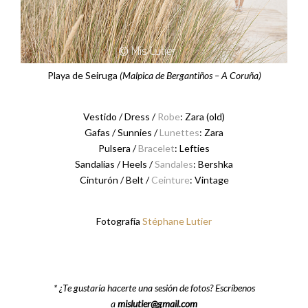
Playa de Seiruga
(Malpica de Bergantiños – A Coruña)
Vestido / Dress /
Robe
: Zara (old)
Gafas / Sunnies /
Lunettes
: Zara
Pulsera /
Bracelet
: Lefties
Sandalias / Heels /
Sandales
: Bershka
Cinturón / Belt /
Ceinture
: Vintage
Fotografía
Stéphane Lutier
* ¿Te gustaría hacerte una sesión de fotos? Escríbenos
a
mislutier@gmail.com