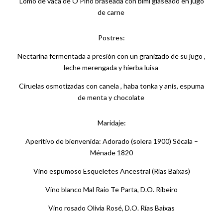
Lomo de vaca de O Pino braseada con bimi glaseado en jugo
de carne
Postres:
Nectarina fermentada a presión con un granizado de su jugo ,
leche merengada y hierba luisa
Ciruelas osmotizadas con canela , haba tonka y anís, espuma
de menta y chocolate
Maridaje:
Aperitivo de bienvenida: Adorado (solera 1900) Sécala –
Ménade 1820
Vino espumoso Esqueletes Ancestral (Rías Baixas)
Vino blanco Mal Raio Te Parta, D.O. Ribeiro
Vino rosado Olivia Rosé, D.O. Rías Baixas