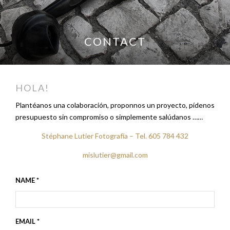
CONTACT
HOLA!
Plantéanos una colaboración, proponnos un proyecto, pídenos
presupuesto sin compromiso o simplemente salúdanos ……
Stéphane Lutier Fotografía – Tel. 605 784 432
mislutier@gmail.com
NAME *
EMAIL *