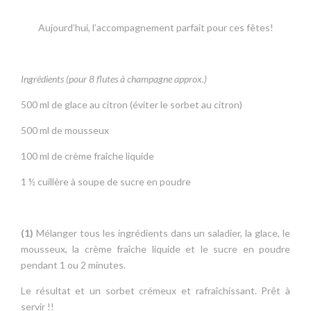
Aujourd’hui, l’accompagnement parfait pour ces fêtes!
Ingrédients (pour 8 flutes à champagne approx.)
500 ml de glace au citron (éviter le sorbet au citron)
500 ml de mousseux
100 ml de crème fraîche liquide
1 ½ cuillère à soupe de sucre en poudre
(1)
Mélanger tous les ingrédients dans un saladier, la glace, le
mousseux, la crème fraîche liquide et le sucre en poudre
pendant 1 ou 2 minutes.
Le résultat et un sorbet crémeux et rafraîchissant. Prêt à
servir !!