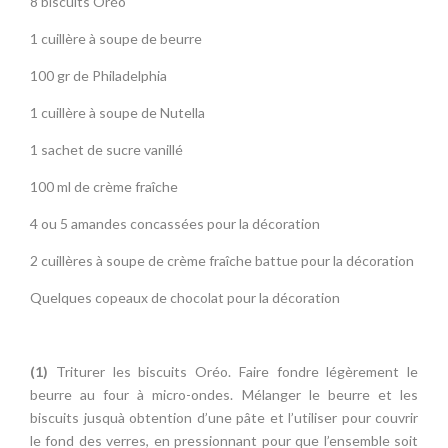
8 biscuits Oréo
1 cuillère à soupe de beurre
100 gr de Philadelphia
1 cuillère à soupe de Nutella
1 sachet de sucre vanillé
100 ml de crème fraîche
4 ou 5 amandes concassées pour la décoration
2 cuillères à soupe de crème fraîche battue pour la décoration
Quelques copeaux de chocolat pour la décoration
(1)
Triturer les biscuits Oréo. Faire fondre légèrement le
beurre au four à micro-ondes. Mélanger le beurre et les
biscuits jusquà obtention d’une pâte et l’utiliser pour couvrir
le fond des verres, en pressionnant pour que l’ensemble soit