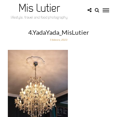
4.YadaYada_MisLutier
5 febrero, 2023