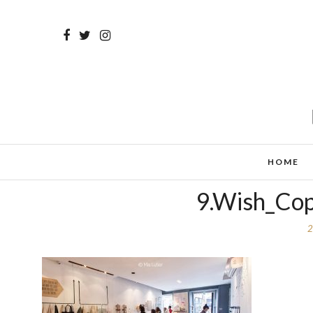
HOME
9.Wish_Cop
2