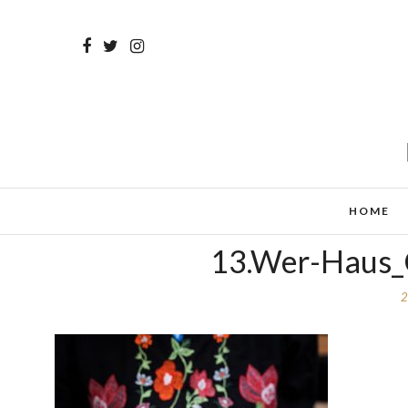
HOME
13.Wer-Haus_C
2