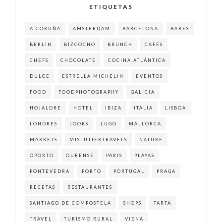
ETIQUETAS
A CORUÑA
AMSTERDAM
BARCELONA
BARES
BERLIN
BIZCOCHO
BRUNCH
CAFÉS
CHEFS
CHOCOLATE
COCINA ATLÁNTICA
DULCE
ESTRELLA MICHELIN
EVENTOS
FOOD
FOODPHOTOGRAPHY
GALICIA
HOJALDRE
HOTEL
IBIZA
ITALIA
LISBOA
LONDRES
LOOKS
LUGO
MALLORCA
MARKETS
MISLUTIERTRAVELS
NATURE
OPORTO
OURENSE
PARIS
PLAYAS
PONTEVEDRA
PORTO
PORTUGAL
PRAGA
RECETAS
RESTAURANTES
SANTIAGO DE COMPOSTELA
SHOPS
TARTA
TRAVEL
TURISMO RURAL
VIENA