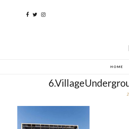
HOME
6.VillageUndergro
2