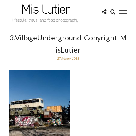
3.VillageUnderground_Copyright_M
isLutier
27 febrero, 2018