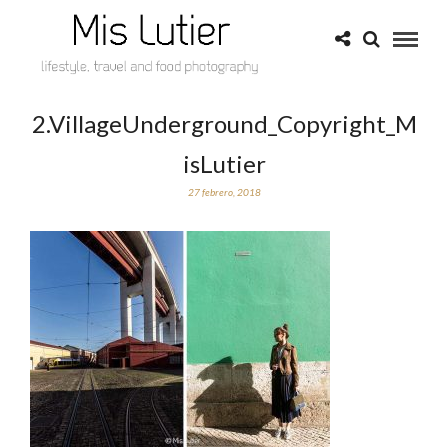
2.VillageUnderground_Copyright_M
isLutier
27 febrero, 2018