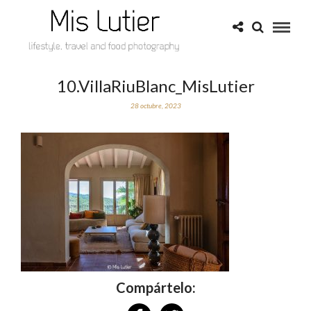
10.VillaRiuBlanc_MisLutier
28 octubre, 2023
Compártelo: