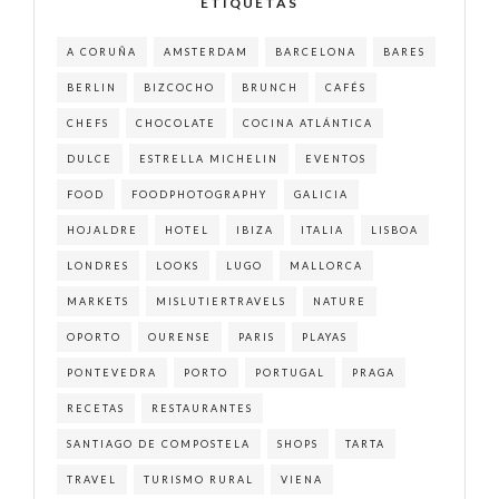
ETIQUETAS
A CORUÑA
AMSTERDAM
BARCELONA
BARES
BERLIN
BIZCOCHO
BRUNCH
CAFÉS
CHEFS
CHOCOLATE
COCINA ATLÁNTICA
DULCE
ESTRELLA MICHELIN
EVENTOS
FOOD
FOODPHOTOGRAPHY
GALICIA
HOJALDRE
HOTEL
IBIZA
ITALIA
LISBOA
LONDRES
LOOKS
LUGO
MALLORCA
MARKETS
MISLUTIERTRAVELS
NATURE
OPORTO
OURENSE
PARIS
PLAYAS
PONTEVEDRA
PORTO
PORTUGAL
PRAGA
RECETAS
RESTAURANTES
SANTIAGO DE COMPOSTELA
SHOPS
TARTA
TRAVEL
TURISMO RURAL
VIENA