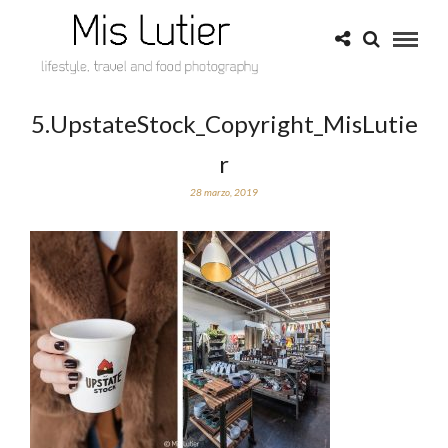
5.UpstateStock_Copyright_MisLutie
r
28 marzo, 2019