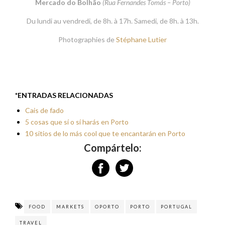
Mercado do Bolhão
(Rua Fernandes Tomás – Porto)
Du lundi au vendredi, de 8h. à 17h. Samedi, de 8h. à 13h.
Photographies de
Stéphane Lutier
*ENTRADAS RELACIONADAS
Cais de fado
5 cosas que sí o sí harás en Porto
10 sitios de lo más cool que te encantarán en Porto
Compártelo:
FOOD
MARKETS
OPORTO
PORTO
PORTUGAL
TRAVEL