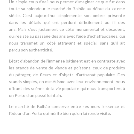
Un simple coup d’oeil nous permet d’imaginer ce que fut dans
toute sa splendeur le marché do Bolhão au début du xx eme
siècle. C’est aujourd’hui simplemente son ombre, présente
dans les détails qui ont perduré difficilement au fil des
ans. Mais c’est justement ce côté monumental et décadent,
qui résiste au passage des ans avec l’aide d’échaffaudages, qui
nous transmet un côté attrayant et spécial, sans qu’il ait
perdu son authenticité.
L’état d’abandon de l’immense bâtiment est en contraste avec
les stands de vente de viande et poissons, ceux de produits
du pôtager, de fleurs et d’objets d’artisanat populaire. Des
stands simples, en mimétisme avec leur environnement, nous
offrant des scènes de la vie populaire qui nous transportent à
un Porto d’un passé lointain.
Le marché de Bolhão conserve entre ses murs l’essence et
l’ôdeur d’un Porto qui mérite bien qu’on lui rende visite.