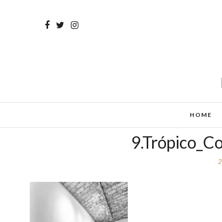
HOME
9.Trópico_C
2