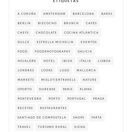
ETIQUETAS
A CORUÑA
AMSTERDAM
BARCELONA
BARES
BERLIN
BIZCOCHO
BRUNCH
CAFÉS
CHEFS
CHOCOLATE
COCINA ATLÁNTICA
DULCE
ESTRELLA MICHELIN
EVENTOS
FOOD
FOODPHOTOGRAPHY
GALICIA
HOJALDRE
HOTEL
IBIZA
ITALIA
LISBOA
LONDRES
LOOKS
LUGO
MALLORCA
MARKETS
MISLUTIERTRAVELS
NATURE
OPORTO
OURENSE
PARIS
PLAYAS
PONTEVEDRA
PORTO
PORTUGAL
PRAGA
RECETAS
RESTAURANTES
SANTIAGO DE COMPOSTELA
SHOPS
TARTA
TRAVEL
TURISMO RURAL
VIENA