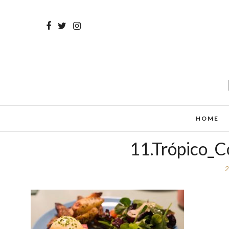
HOME
11.Trópico_
2