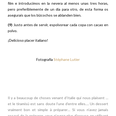
¡Delicioso placer italiano!
Fotografía
Stéphane Lutier
Il y a beaucoup de choses venant d’Italie qui nous plaisent …
et le tiramisú est sans doute l’une d’entre elles…. Un dessert
vraiment bon et simple à préparer… Si vous n’avez jamais
essayé de la préparer, vous n’aurez plus d’excuse en utilisant
ma recette de tiramisú fait maison, et que Lutier aime tant.
Ingrédients (pour 6 coupes/verres):
Biscuits du type boudoir (durs et en forme de doigt)