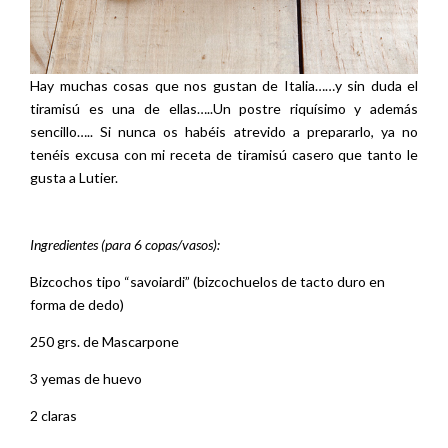
tenéis excusa con mi receta de tiramisú casero que tanto le
gusta a Lutier.
Ingredientes (para 6 copas/vasos):
Bizcochos tipo “savoiardi” (bizcochuelos de tacto duro en
forma de dedo)
250 grs. de Mascarpone
3 yemas de huevo
2 claras
3 cucharadas de azúcar
1 chupito de Amaretto
Café
Cacao en polvo