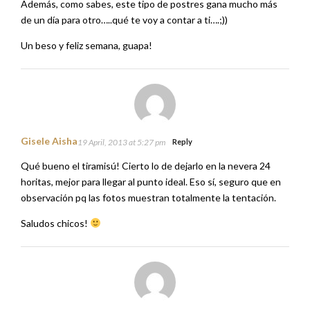
Gisele Aisha
19 April, 2013 at 5:27 pm
Reply
Qué bueno el tiramisú! Cierto lo de dejarlo en la nevera 24
horitas, mejor para llegar al punto ideal. Eso sí, seguro que en
observación pq las fotos muestran totalmente la tentación.
Saludos chicos!
María
20 April, 2013 at 10:55 am
Reply
Me encanta el tiramisú, y totalmente de acuerdo con dejarlo
24 horas en la nevera para que esté genial. Me acaba de entrar
un hambre tremendo y eso que como quien dice acabo de
desayunar…