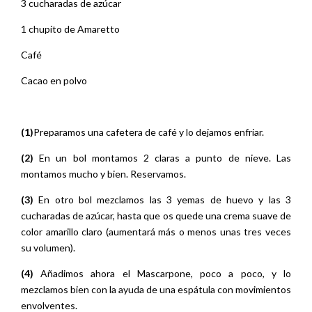
(1)
Preparamos una cafetera de café y lo dejamos enfriar.
(2)
En un bol montamos 2 claras a punto de nieve. Las
montamos mucho y bien. Reservamos.
(3)
En otro bol mezclamos las 3 yemas de huevo y las 3
cucharadas de azúcar, hasta que os quede una crema suave de
color amarillo claro (aumentará más o menos unas tres veces
su volumen).
(4)
Añadimos ahora el Mascarpone, poco a poco, y lo
mezclamos bien con la ayuda de una espátula con movimientos
envolventes.
(5)
Finalmente incorporamos las claras a punto de nieve,
también poco a poco, hasta conseguir una crema homogénea.
Ya teneis lista vuestra crema de Mascarpone.
(6)
En una fuente baja o un plato hondo vertemos el café e
incorporamos el chupito de Amaretto.