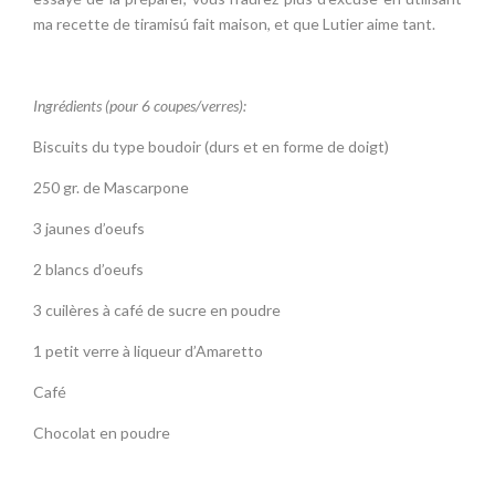
250 gr. de Mascarpone
3 jaunes d’oeufs
2 blancs d’oeufs
3 cuilères à café de sucre en poudre
1 petit verre à liqueur d’Amaretto
Café
Chocolat en poudre
(1)
Préparer une cafetière et laisser refroidir.
(2)
Monter les blancs en beige dans un bol. Réserver.
(3)
Dans un autre bol, mélanger les 3 jaunes d’oeufs ainsi que
les 3 cuillères à café de sucre en poudre, jusqu’à l’obtention