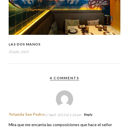
LAS DOS MANOS
20 julio, 2025
4 COMMENTS
Yolanda San Pedro
17 April, 2013 at 1:26 pm
Reply
Mira que me encanta las composiciones que hace el señor
Lutier. Cuánto dicen con unas imágenes tan sencillas.
De Italia a mi también me gusta, y mucho, el tiramisú. Lo he
hecho alguna que otra vez en casa, y lo que más preocupa es
que los bizcochos no queden demasiado empapados, porque
por lo demás, es tan fácil de preparar …