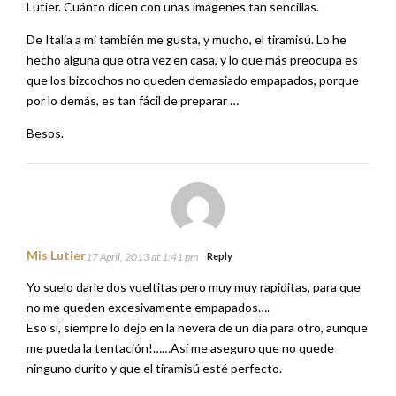
Besos.
Mis Lutier
17 April, 2013 at 1:41 pm
Reply
Yo suelo darle dos vueltitas pero muy muy rapiditas, para que
no me queden excesivamente empapados….
Eso sí, siempre lo dejo en la nevera de un día para otro, aunque
me pueda la tentación!……Así me aseguro que no quede
ninguno durito y que el tiramisú esté perfecto.
Además, como sabes, este tipo de postres gana mucho más
de un día para otro…..qué te voy a contar a ti….;))
Un beso y feliz semana, guapa!