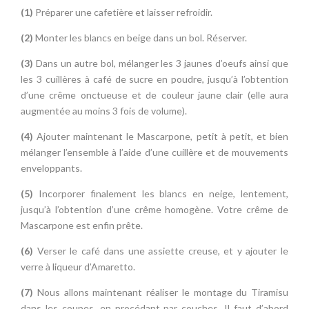
d’une crême onctueuse et de couleur jaune clair (elle aura
augmentée au moins 3 fois de volume).
(4)
Ajouter maintenant le Mascarpone, petit à petit, et bien
mélanger l’ensemble à l’aide d’une cuillère et de mouvements
enveloppants.
(5)
Incorporer finalement les blancs en neige, lentement,
jusqu’à l’obtention d’une crême homogène. Votre crême de
Mascarpone est enfin prête.
(6)
Verser le café dans une assiette creuse, et y ajouter le
verre à liqueur d’Amaretto.
(7)
Nous allons maintenant réaliser le montage du Tiramisu
dans les coupes, en procédant par couches. Il faut d’abord
couvrir la base avec un peu de crême de Mascarpone. Couper
un boudoir en deux ( en calculant qu’avec les morceaux de
biscuits on puisse couvrir la base de la coupe) . Imbiber les
morceaux de biscuits dans le café mélangé à l’Amaretto ( d’un
côté puis de l’autre une ou deux fois et rapidement, pour qu’ils
ne se cassent pas). Les poser dans la coupe, sur la base de