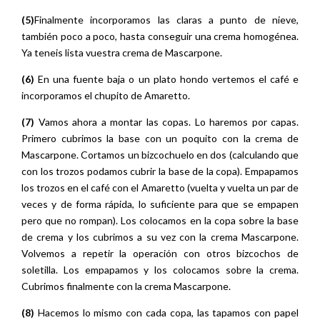
(7)
Vamos ahora a montar las copas. Lo haremos por capas.
Primero cubrimos la base con un poquito con la crema de
Mascarpone. Cortamos un bizcochuelo en dos (calculando que
con los trozos podamos cubrir la base de la copa). Empapamos
los trozos en el café con el Amaretto (vuelta y vuelta un par de
veces y de forma rápida, lo suficiente para que se empapen
pero que no rompan). Los colocamos en la copa sobre la base
de crema y los cubrimos a su vez con la crema Mascarpone.
Volvemos a repetir la operación con otros bizcochos de
soletilla. Los empapamos y los colocamos sobre la crema.
Cubrimos finalmente con la crema Mascarpone.
(8)
Hacemos lo mismo con cada copa, las tapamos con papel
film e introducimos en la nevera al menos unas tres horas,
pero preferiblemente de un día para otro, de esta forma os
asegurais que los bizcochos se ablanden bien.
(9)
Justo antes de servir, espolvorear cada copa con cacao en
polvo.