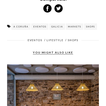
The Summer Market
(
Marcial de Adalid, 2 – A Coruña
) 12, 13,
14 y 15 de juin.
Horaire: 10:00h. À 14:30h. et de 17:00h à 21:00h.
Photographies by
Stéphane Lutier
Compártelo:
A CORUÑA
EVENTOS
GALICIA
MARKETS
SHOPS
EVENTOS
/
LIFESTYLE
/
SHOPS
YOU MIGHT ALSO LIKE