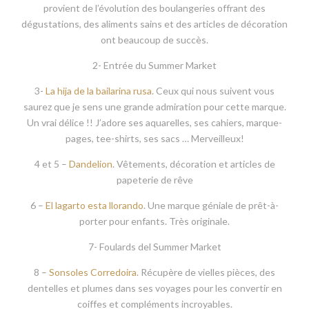
fleurs…. Venir ici acheter est toute une expérience, un jour il y
a un showcooking, un autre on te fait une manicure, il y a aussi
du goutage de gin tonics, ou des ateliers pour les petits….
Cela nous a beaucoup plu !! Un marché vraiment très cool …
Des entrepreneurs avec beaucoup d’envies et de
propositions intéressantes… Félicitations !!
1 –
Pandelino
. Son nouveau concept de restauration qui
provient de l’évolution des boulangeries offrant des
dégustations, des aliments sains et des articles de décoration
ont beaucoup de succès.
2- Entrée du Summer Market
3-
La hija de la bailarina rusa
. Ceux qui nous suivent vous
saurez que je sens une grande admiration pour cette marque.
Un vrai délice !! J’adore ses aquarelles, ses cahiers, marque-
pages, tee-shirts, ses sacs … Merveilleux!