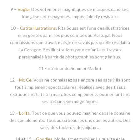
4 et 5 –
Dandelion
. Vêtements, décoration et articles de
papeterie de rêve
6 –
El lagarto esta llorando
. Une marque géniale de prêt-à-
porter pour enfants. Très originale.
7- Foulards del Summer Market
8 –
Sonsoles Corredoira
. Récupère de vielles pièces, des
dentelles et plumes dans ses voyages pour les convertir en
coiffes et compléments incroyables.
9 –
Voglia
. Des vêtements magnifiques de marques danoises,
françaises et espagnoles. Impossible d’y résister !
10 –
Catita Ilustrations
. Rita Sousa est l’une des illustratrices
emergentes parmi les plus connues au Portugal. Nous
connaissions son travail, mais je ne savais pas qu’elle résidait à
La Corogne. Ses illustrations pour enfants et travaux
personalisés à partir de photographies sont géniaux.
11 -Intérieur du Summer Market