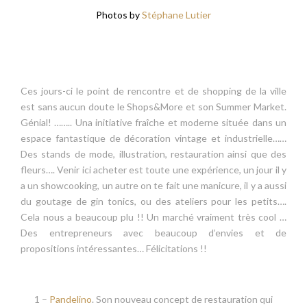
17 –
Madreselva
. Enamorados nos quedamos de su universo
de flores y plantas.
Y aun había más!!…..Así que si os animais…….
The Summer Market
(
Marcial de Adalid, 2 – A Coruña
) Días 12,
13, 14 y 15 de junio.
Horario: 10:00h. a 14:30h. y de 17:00h a 21:00h.
Photos by
Stéphane Lutier
Ces jours-ci le point de rencontre et de shopping de la ville
est sans aucun doute le Shops&More et son Summer Market.
Génial! …….. Una initiative fraîche et moderne située dans un
espace fantastique de décoration vintage et industrielle……
Des stands de mode, illustration, restauration ainsi que des