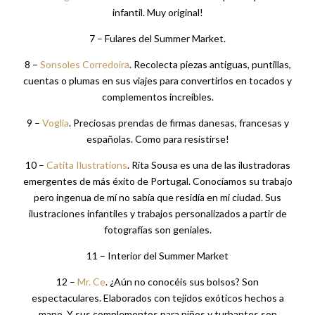
2 – Entrada del Summer Market.
3-
La hija de la bailarina rusa
. Los que nos seguís sabéis que
siento auténtica debilidad por esta marca. Una delicia! Adoro
sus acuarelas, su libretas, marcápaginas, camisetas,
bolsas…..Maravillosas!
4 y 5 –
Dandelion
. Ropa, decoración y papelería de ensueño.
Mimando cada detalle.
6 –
El lagarto está llorando
. Genial marca de pret-a-porter
infantil. Muy original!
7 – Fulares del Summer Market.
8 –
Sonsoles Corredoira
. Recolecta piezas antiguas, puntillas,
cuentas o plumas en sus viajes para convertirlos en tocados y
complementos increíbles.
9 –
Voglia
. Preciosas prendas de firmas danesas, francesas y
españolas. Como para resistirse!