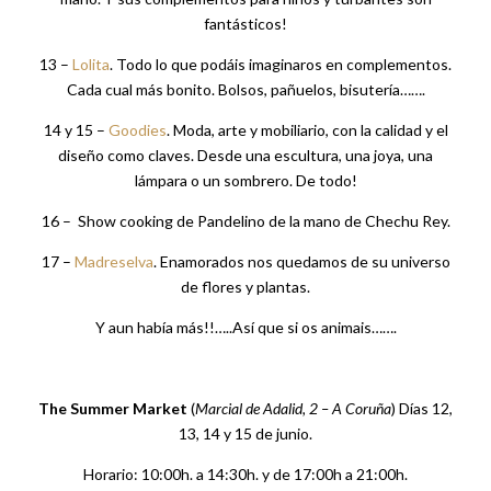
10 –
Catita Ilustrations
. Rita Sousa es una de las ilustradoras
emergentes de más éxito de Portugal. Conocíamos su trabajo
pero ingenua de mí no sabía que residía en mi ciudad. Sus
ilustraciones infantiles y trabajos personalizados a partir de
fotografías son geniales.
11 – Interior del Summer Market
12 –
Mr. Ce
. ¿Aún no conocéis sus bolsos? Son
espectaculares. Elaborados con tejidos exóticos hechos a
mano. Y sus complementos para niños y turbantes son
fantásticos!
13 –
Lolita
. Todo lo que podáis imaginaros en complementos.
Cada cual más bonito. Bolsos, pañuelos, bisutería…….
14 y 15 –
Goodies
. Moda, arte y mobiliario, con la calidad y el
diseño como claves. Desde una escultura, una joya, una
lámpara o un sombrero. De todo!
16 – Show cooking de Pandelino de la mano de Chechu Rey.