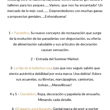
Estos días el punto de encuentro y de shopping de la ciudad
es sin duda de Shops&More y su Summer Market. Qué
bonito!……….Una iniciativa fresca y moderna en un espacio
fantástico de decoración vintage e industrial……. Puestos de
moda, ilustración, restauración e incluso flores…… Venir de
compras aquí es toda una experiencia, un día hay show
cooking, otro te hacen la manicura, tienes cata de gin tonics, o
talleres para los peques……Vamos, que nos ha encantado! Un
mercado de lo más cool……. Emprendedores con muchas ganas
y propuestas geniales…..Enhorabuena!
1 –
Pandelino
. Su nuevo concepto de restauración que surge
de la evolución de las panaderías con degustación, su oferta
de alimentación saludable y sus artículos de decoración
causan sensación.