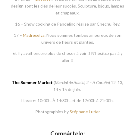
12 –
Mr. Ce
. Vous ne connaissez pas encore ses sacs ? Ils sont
tout simplement spectaculaires. Réalisés avec des tissus
exotiques et faits à la main. Ses compléments pour enfants et
ses turbans son magnifiques.
13 –
Lolita
. Tout ce que vous pouvez imaginer dans le domaine
des compléments. Tous aussi beau les uns que les autres. Des
sacs, des foulards, des bijoux …
14 et 15 –
Goodies
. Mode, art et mobilier. La qualité et le
design sont les clés de leur succès. Sculpture, bijoux, lampes
et chapeaux.
16 – Show cooking de Pandelino réalisé par Chechu Rey.
17 –
Madreselva
. Nous sommes tombés amoureux de son
univers de fleurs et plantes.
Et il y avait encore plus de choses à voir !! N’hésitez pas à y
aller !!