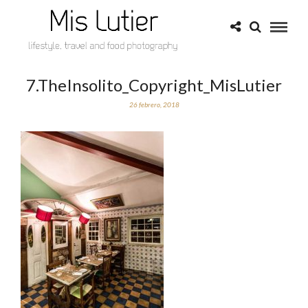
7.TheInsolito_Copyright_MisLutier
26 febrero, 2018