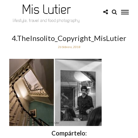
4.TheInsolito_Copyright_MisLutier
26 febrero, 2018
Compártelo: