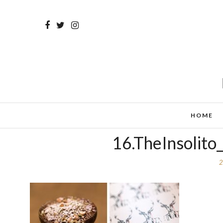
HOME
16.TheInsolito
2