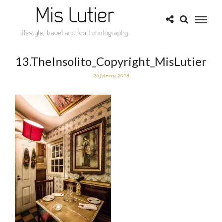
13.TheInsolito_Copyright_MisLutier
26 febrero, 2018