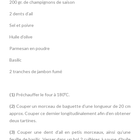
200 gr. de champignons de saison
2 dents d’ail
Sel et poivre
Huile d’olive
Parmesan en poudre
Basilic
2 tranches de jambon fumé
(1)
Préchauffer le four à 180ºC.
(2)
Couper un morceau de baguette d’une longueur de 20 cm
approx. Couper ce dernier longitudinalement afin d’en obtener
deux tartines.
(3)
Couper une dent d’ail en petis morceaux, ainsi qu’une
feuille de basilic. Verser dans un bol 2 cuillères à soupe d’huile