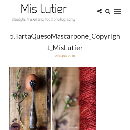
5.TartaQuesoMascarpone_Copyrigh
t_MisLutier
28 marzo, 2018