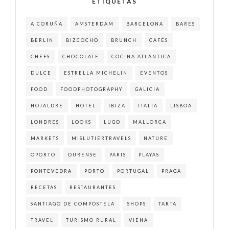
ETIQUETAS
A CORUÑA
AMSTERDAM
BARCELONA
BARES
BERLIN
BIZCOCHO
BRUNCH
CAFÉS
CHEFS
CHOCOLATE
COCINA ATLÁNTICA
DULCE
ESTRELLA MICHELIN
EVENTOS
FOOD
FOODPHOTOGRAPHY
GALICIA
HOJALDRE
HOTEL
IBIZA
ITALIA
LISBOA
LONDRES
LOOKS
LUGO
MALLORCA
MARKETS
MISLUTIERTRAVELS
NATURE
OPORTO
OURENSE
PARIS
PLAYAS
PONTEVEDRA
PORTO
PORTUGAL
PRAGA
RECETAS
RESTAURANTES
SANTIAGO DE COMPOSTELA
SHOPS
TARTA
TRAVEL
TURISMO RURAL
VIENA