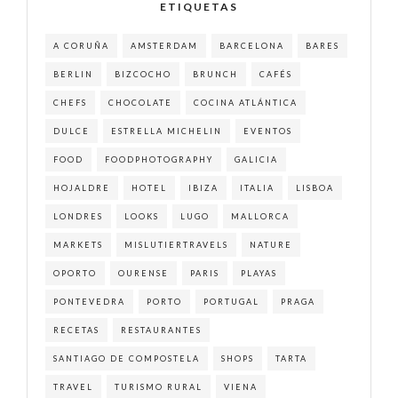
ETIQUETAS
A CORUÑA
AMSTERDAM
BARCELONA
BARES
BERLIN
BIZCOCHO
BRUNCH
CAFÉS
CHEFS
CHOCOLATE
COCINA ATLÁNTICA
DULCE
ESTRELLA MICHELIN
EVENTOS
FOOD
FOODPHOTOGRAPHY
GALICIA
HOJALDRE
HOTEL
IBIZA
ITALIA
LISBOA
LONDRES
LOOKS
LUGO
MALLORCA
MARKETS
MISLUTIERTRAVELS
NATURE
OPORTO
OURENSE
PARIS
PLAYAS
PONTEVEDRA
PORTO
PORTUGAL
PRAGA
RECETAS
RESTAURANTES
SANTIAGO DE COMPOSTELA
SHOPS
TARTA
TRAVEL
TURISMO RURAL
VIENA