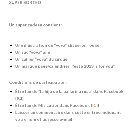
SUPER SORTEO
Un super cadeau contient:
Une illustration de “vova” chaperon rouge
Un sac “vova” ailé
Un cahier “vova” du cirque
Un marque page/calendrier , “este 2013 is for you”
Conditions de participation:
Être fan de “la hija de la bailarina rusa” dans Facebook
(
ICI
)
Être fan de Mis Lutier dans Facebook (
ICI
)
Laisser un commentaire dans cette entrée indiquant
votre nom et adresse e-mail