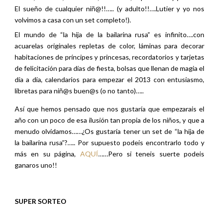
El sueño de cualquier niñ@!!….. (y adulto!!….Lutier y yo nos
volvimos a casa con un set completo!).
El mundo de “la hija de la bailarina rusa” es infinito….con
acuarelas originales repletas de color, láminas para decorar
habitaciones de príncipes y princesas, recordatorios y tarjetas
de felicitación para días de fiesta, bolsas que llenan de magia el
día a día, calendarios para empezar el 2013 con entusiasmo,
libretas para niñ@s buen@s (o no tanto)…..
Así que hemos pensado que nos gustaría que empezarais el
año con un poco de esa ilusión tan propia de los niños, y que a
menudo olvidamos……¿Os gustaría tener un set de “la hija de
la bailarina rusa”?….. Por supuesto podeis encontrarlo todo y
más en su página,
AQUÍ
……Pero si teneis suerte podeis
ganaros uno!!
SUPER SORTEO