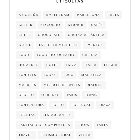
ETIQUETAS
A CORUÑA
AMSTERDAM
BARCELONA
BARES
BERLIN
BIZCOCHO
BRUNCH
CAFÉS
CHEFS
CHOCOLATE
COCINA ATLÁNTICA
DULCE
ESTRELLA MICHELIN
EVENTOS
FOOD
FOODPHOTOGRAPHY
GALICIA
HOJALDRE
HOTEL
IBIZA
ITALIA
LISBOA
LONDRES
LOOKS
LUGO
MALLORCA
MARKETS
MISLUTIERTRAVELS
NATURE
OPORTO
OURENSE
PARIS
PLAYAS
PONTEVEDRA
PORTO
PORTUGAL
PRAGA
RECETAS
RESTAURANTES
SANTIAGO DE COMPOSTELA
SHOPS
TARTA
TRAVEL
TURISMO RURAL
VIENA