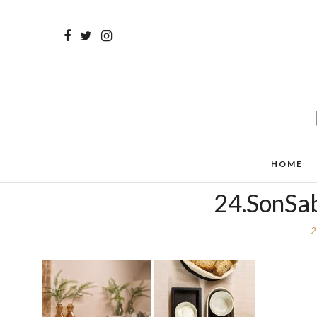
HOME
24.SonSab
2