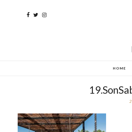
HOME
19.SonSab
2