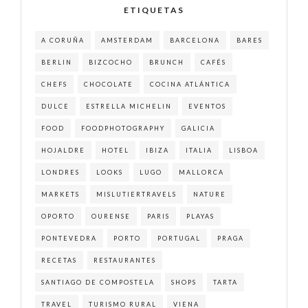
ETIQUETAS
A CORUÑA
AMSTERDAM
BARCELONA
BARES
BERLIN
BIZCOCHO
BRUNCH
CAFÉS
CHEFS
CHOCOLATE
COCINA ATLÁNTICA
DULCE
ESTRELLA MICHELIN
EVENTOS
FOOD
FOODPHOTOGRAPHY
GALICIA
HOJALDRE
HOTEL
IBIZA
ITALIA
LISBOA
LONDRES
LOOKS
LUGO
MALLORCA
MARKETS
MISLUTIERTRAVELS
NATURE
OPORTO
OURENSE
PARIS
PLAYAS
PONTEVEDRA
PORTO
PORTUGAL
PRAGA
RECETAS
RESTAURANTES
SANTIAGO DE COMPOSTELA
SHOPS
TARTA
TRAVEL
TURISMO RURAL
VIENA