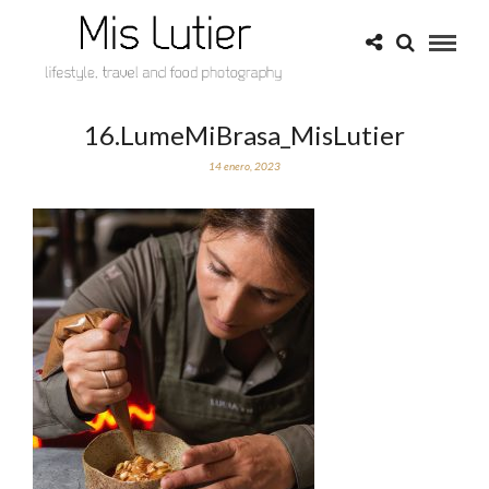
16.LumeMiBrasa_MisLutier
14 enero, 2023