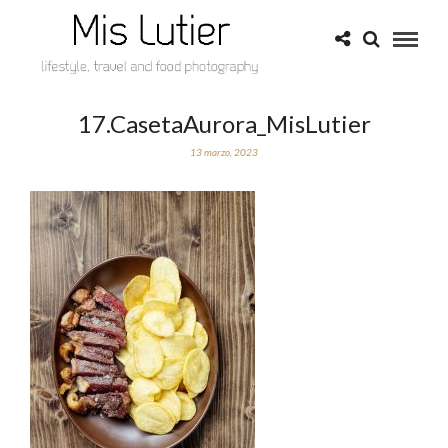
17.CasetaAurora_MisLutier
13 marzo, 2023