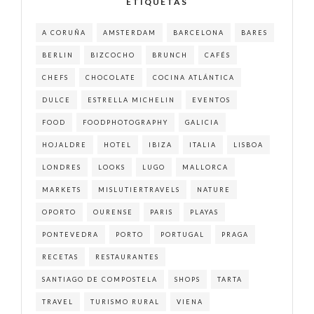
ETIQUETAS
A CORUÑA
AMSTERDAM
BARCELONA
BARES
BERLIN
BIZCOCHO
BRUNCH
CAFÉS
CHEFS
CHOCOLATE
COCINA ATLÁNTICA
DULCE
ESTRELLA MICHELIN
EVENTOS
FOOD
FOODPHOTOGRAPHY
GALICIA
HOJALDRE
HOTEL
IBIZA
ITALIA
LISBOA
LONDRES
LOOKS
LUGO
MALLORCA
MARKETS
MISLUTIERTRAVELS
NATURE
OPORTO
OURENSE
PARIS
PLAYAS
PONTEVEDRA
PORTO
PORTUGAL
PRAGA
RECETAS
RESTAURANTES
SANTIAGO DE COMPOSTELA
SHOPS
TARTA
TRAVEL
TURISMO RURAL
VIENA