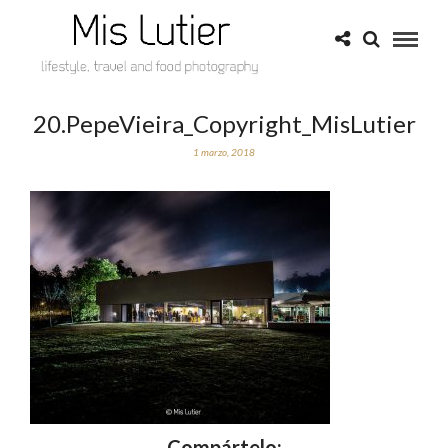
20.PepeVieira_Copyright_MisLutier
1 marzo, 2018
Compártelo: