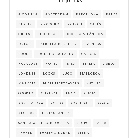
ETIQUETAS
A CORUÑA
AMSTERDAM
BARCELONA
BARES
BERLIN
BIZCOCHO
BRUNCH
CAFÉS
CHEFS
CHOCOLATE
COCINA ATLÁNTICA
DULCE
ESTRELLA MICHELIN
EVENTOS
FOOD
FOODPHOTOGRAPHY
GALICIA
HOJALDRE
HOTEL
IBIZA
ITALIA
LISBOA
LONDRES
LOOKS
LUGO
MALLORCA
MARKETS
MISLUTIERTRAVELS
NATURE
OPORTO
OURENSE
PARIS
PLAYAS
PONTEVEDRA
PORTO
PORTUGAL
PRAGA
RECETAS
RESTAURANTES
SANTIAGO DE COMPOSTELA
SHOPS
TARTA
TRAVEL
TURISMO RURAL
VIENA