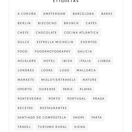
ETIQUETAS
A CORUÑA
AMSTERDAM
BARCELONA
BARES
BERLIN
BIZCOCHO
BRUNCH
CAFÉS
CHEFS
CHOCOLATE
COCINA ATLÁNTICA
DULCE
ESTRELLA MICHELIN
EVENTOS
FOOD
FOODPHOTOGRAPHY
GALICIA
HOJALDRE
HOTEL
IBIZA
ITALIA
LISBOA
LONDRES
LOOKS
LUGO
MALLORCA
MARKETS
MISLUTIERTRAVELS
NATURE
OPORTO
OURENSE
PARIS
PLAYAS
PONTEVEDRA
PORTO
PORTUGAL
PRAGA
RECETAS
RESTAURANTES
SANTIAGO DE COMPOSTELA
SHOPS
TARTA
TRAVEL
TURISMO RURAL
VIENA