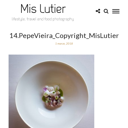
14.PepeVieira_Copyright_MisLutier
1 marzo, 2018