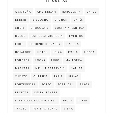
ETIQUETAS
A CORUÑA
AMSTERDAM
BARCELONA
BARES
BERLIN
BIZCOCHO
BRUNCH
CAFÉS
CHEFS
CHOCOLATE
COCINA ATLÁNTICA
DULCE
ESTRELLA MICHELIN
EVENTOS
FOOD
FOODPHOTOGRAPHY
GALICIA
HOJALDRE
HOTEL
IBIZA
ITALIA
LISBOA
LONDRES
LOOKS
LUGO
MALLORCA
MARKETS
MISLUTIERTRAVELS
NATURE
OPORTO
OURENSE
PARIS
PLAYAS
PONTEVEDRA
PORTO
PORTUGAL
PRAGA
RECETAS
RESTAURANTES
SANTIAGO DE COMPOSTELA
SHOPS
TARTA
TRAVEL
TURISMO RURAL
VIENA