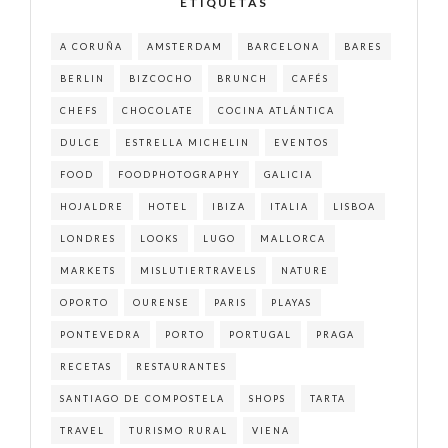
ETIQUETAS
A CORUÑA
AMSTERDAM
BARCELONA
BARES
BERLIN
BIZCOCHO
BRUNCH
CAFÉS
CHEFS
CHOCOLATE
COCINA ATLÁNTICA
DULCE
ESTRELLA MICHELIN
EVENTOS
FOOD
FOODPHOTOGRAPHY
GALICIA
HOJALDRE
HOTEL
IBIZA
ITALIA
LISBOA
LONDRES
LOOKS
LUGO
MALLORCA
MARKETS
MISLUTIERTRAVELS
NATURE
OPORTO
OURENSE
PARIS
PLAYAS
PONTEVEDRA
PORTO
PORTUGAL
PRAGA
RECETAS
RESTAURANTES
SANTIAGO DE COMPOSTELA
SHOPS
TARTA
TRAVEL
TURISMO RURAL
VIENA