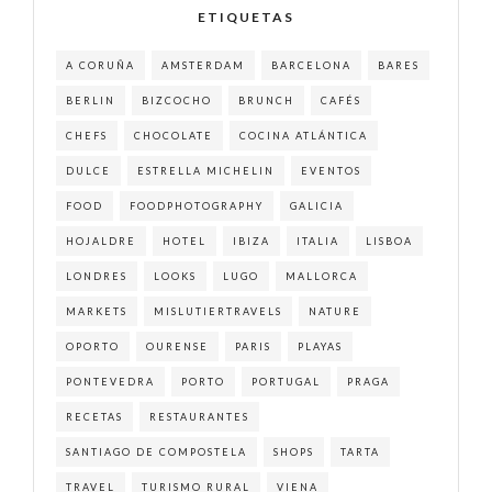
ETIQUETAS
A CORUÑA
AMSTERDAM
BARCELONA
BARES
BERLIN
BIZCOCHO
BRUNCH
CAFÉS
CHEFS
CHOCOLATE
COCINA ATLÁNTICA
DULCE
ESTRELLA MICHELIN
EVENTOS
FOOD
FOODPHOTOGRAPHY
GALICIA
HOJALDRE
HOTEL
IBIZA
ITALIA
LISBOA
LONDRES
LOOKS
LUGO
MALLORCA
MARKETS
MISLUTIERTRAVELS
NATURE
OPORTO
OURENSE
PARIS
PLAYAS
PONTEVEDRA
PORTO
PORTUGAL
PRAGA
RECETAS
RESTAURANTES
SANTIAGO DE COMPOSTELA
SHOPS
TARTA
TRAVEL
TURISMO RURAL
VIENA