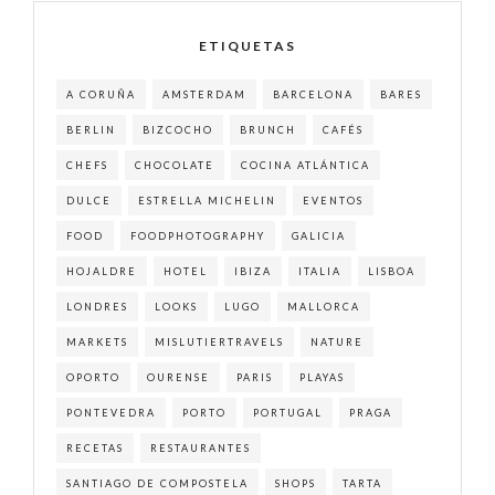
ETIQUETAS
A CORUÑA
AMSTERDAM
BARCELONA
BARES
BERLIN
BIZCOCHO
BRUNCH
CAFÉS
CHEFS
CHOCOLATE
COCINA ATLÁNTICA
DULCE
ESTRELLA MICHELIN
EVENTOS
FOOD
FOODPHOTOGRAPHY
GALICIA
HOJALDRE
HOTEL
IBIZA
ITALIA
LISBOA
LONDRES
LOOKS
LUGO
MALLORCA
MARKETS
MISLUTIERTRAVELS
NATURE
OPORTO
OURENSE
PARIS
PLAYAS
PONTEVEDRA
PORTO
PORTUGAL
PRAGA
RECETAS
RESTAURANTES
SANTIAGO DE COMPOSTELA
SHOPS
TARTA