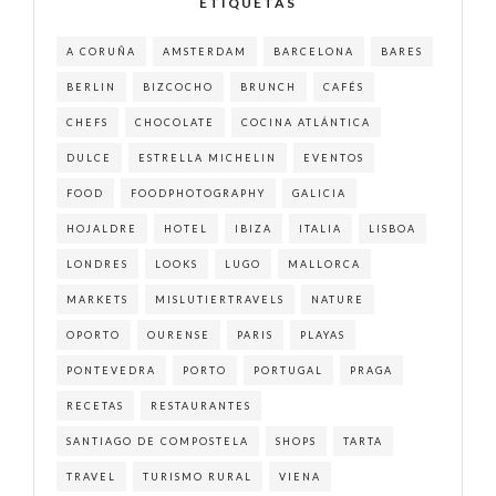
ETIQUETAS
A CORUÑA
AMSTERDAM
BARCELONA
BARES
BERLIN
BIZCOCHO
BRUNCH
CAFÉS
CHEFS
CHOCOLATE
COCINA ATLÁNTICA
DULCE
ESTRELLA MICHELIN
EVENTOS
FOOD
FOODPHOTOGRAPHY
GALICIA
HOJALDRE
HOTEL
IBIZA
ITALIA
LISBOA
LONDRES
LOOKS
LUGO
MALLORCA
MARKETS
MISLUTIERTRAVELS
NATURE
OPORTO
OURENSE
PARIS
PLAYAS
PONTEVEDRA
PORTO
PORTUGAL
PRAGA
RECETAS
RESTAURANTES
SANTIAGO DE COMPOSTELA
SHOPS
TARTA
TRAVEL
TURISMO RURAL
VIENA