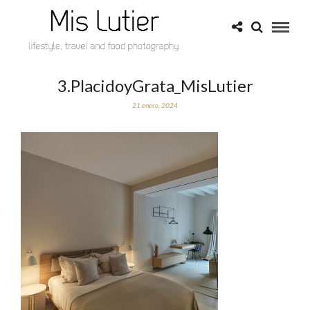
3.PlacidoyGrata_MisLutier
21 enero, 2024