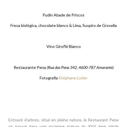
Pudin Abade de Priscos
Fresa biológica, chocolate blanco & Lima, Suspiro de Grosella
Vino Giroflé Blanco
Restaurante Pena
(
Rua das Pena 342, 4600-787 Amarante)
Fotografía
Stéphane Lutier
Entouré d’arbres, situé en pleine nature, le Restaurant Pena
se trouve dans une ancienne maison du XVII ème siècle