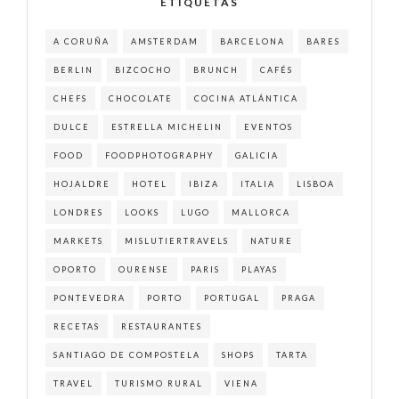
ETIQUETAS
A CORUÑA
AMSTERDAM
BARCELONA
BARES
BERLIN
BIZCOCHO
BRUNCH
CAFÉS
CHEFS
CHOCOLATE
COCINA ATLÁNTICA
DULCE
ESTRELLA MICHELIN
EVENTOS
FOOD
FOODPHOTOGRAPHY
GALICIA
HOJALDRE
HOTEL
IBIZA
ITALIA
LISBOA
LONDRES
LOOKS
LUGO
MALLORCA
MARKETS
MISLUTIERTRAVELS
NATURE
OPORTO
OURENSE
PARIS
PLAYAS
PONTEVEDRA
PORTO
PORTUGAL
PRAGA
RECETAS
RESTAURANTES
SANTIAGO DE COMPOSTELA
SHOPS
TARTA
TRAVEL
TURISMO RURAL
VIENA