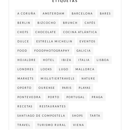
ETIQUETAS
A CORUÑA
AMSTERDAM
BARCELONA
BARES
BERLIN
BIZCOCHO
BRUNCH
CAFÉS
CHEFS
CHOCOLATE
COCINA ATLÁNTICA
DULCE
ESTRELLA MICHELIN
EVENTOS
FOOD
FOODPHOTOGRAPHY
GALICIA
HOJALDRE
HOTEL
IBIZA
ITALIA
LISBOA
LONDRES
LOOKS
LUGO
MALLORCA
MARKETS
MISLUTIERTRAVELS
NATURE
OPORTO
OURENSE
PARIS
PLAYAS
PONTEVEDRA
PORTO
PORTUGAL
PRAGA
RECETAS
RESTAURANTES
SANTIAGO DE COMPOSTELA
SHOPS
TARTA
TRAVEL
TURISMO RURAL
VIENA