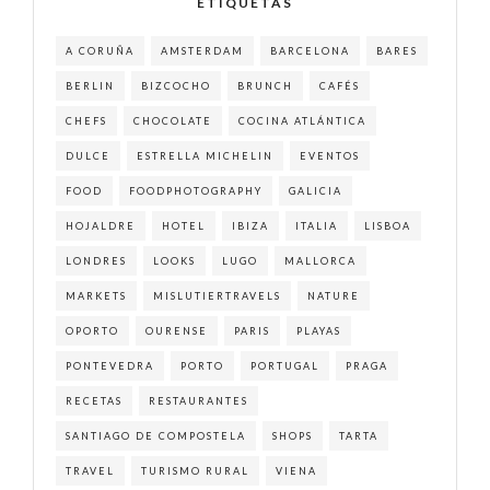
ETIQUETAS
A CORUÑA
AMSTERDAM
BARCELONA
BARES
BERLIN
BIZCOCHO
BRUNCH
CAFÉS
CHEFS
CHOCOLATE
COCINA ATLÁNTICA
DULCE
ESTRELLA MICHELIN
EVENTOS
FOOD
FOODPHOTOGRAPHY
GALICIA
HOJALDRE
HOTEL
IBIZA
ITALIA
LISBOA
LONDRES
LOOKS
LUGO
MALLORCA
MARKETS
MISLUTIERTRAVELS
NATURE
OPORTO
OURENSE
PARIS
PLAYAS
PONTEVEDRA
PORTO
PORTUGAL
PRAGA
RECETAS
RESTAURANTES
SANTIAGO DE COMPOSTELA
SHOPS
TARTA
TRAVEL
TURISMO RURAL
VIENA